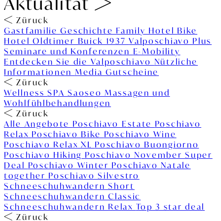
Aktualität
Züruck
Gastfamilie
Geschichte
Family Hotel
Bike
Hotel
Oldtimer Buick 1937
Valposchiavo Plus
Seminare und Konferenzen
E-Mobility
Entdecken Sie die Valposchiavo
Nützliche
Informationen
Media
Gutscheine
Züruck
Wellness
SPA Saoseo
Massagen und
Wohlfühlbehandlungen
Züruck
Alle Angebote
Poschiavo Estate
Poschiavo
Relax
Poschiavo Bike
Poschiavo Wine
Poschiavo Relax XL
Poschiavo Buongiorno
Poschiavo Hiking
Poschiavo November Super
Deal
Poschiavo Winter
Poschiavo Natale
together
Poschiavo Silvestro
Schneeschuhwandern Short
Schneeschuhwandern Classic
Schneeschuhwandern Relax
Top 3 star deal
Züruck