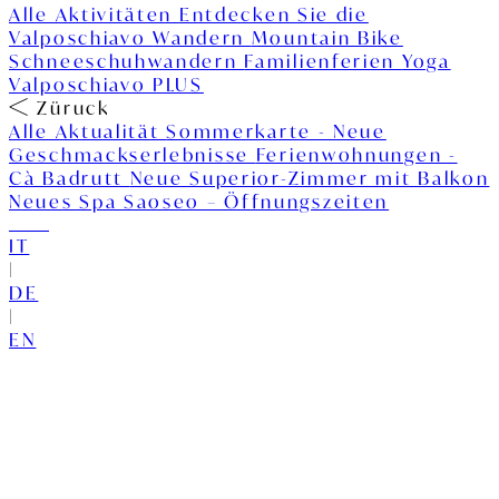
Alle Aktivitäten
Entdecken Sie die
Valposchiavo
Wandern
Mountain Bike
Schneeschuhwandern
Familienferien
Yoga
Valposchiavo PLUS
Züruck
Alle Aktualität
Sommerkarte - Neue
Geschmackserlebnisse
Ferienwohnungen -
Cà Badrutt
Neue Superior-Zimmer mit Balkon
Neues Spa Saoseo – Öffnungszeiten
IT
|
DE
|
EN