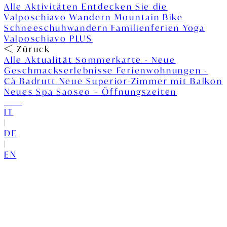
Alle Aktivitäten
Entdecken Sie die
Valposchiavo
Wandern
Mountain Bike
Schneeschuhwandern
Familienferien
Yoga
Valposchiavo PLUS
Züruck
Alle Aktualität
Sommerkarte - Neue
Geschmackserlebnisse
Ferienwohnungen -
Cà Badrutt
Neue Superior-Zimmer mit Balkon
Neues Spa Saoseo – Öffnungszeiten
IT
|
DE
|
EN