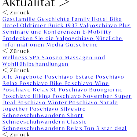
Aktualität
Züruck
Gastfamilie
Geschichte
Family Hotel
Bike
Hotel
Oldtimer Buick 1937
Valposchiavo Plus
Seminare und Konferenzen
E-Mobility
Entdecken Sie die Valposchiavo
Nützliche
Informationen
Media
Gutscheine
Züruck
Wellness
SPA Saoseo
Massagen und
Wohlfühlbehandlungen
Züruck
Alle Angebote
Poschiavo Estate
Poschiavo
Relax
Poschiavo Bike
Poschiavo Wine
Poschiavo Relax XL
Poschiavo Buongiorno
Poschiavo Hiking
Poschiavo November Super
Deal
Poschiavo Winter
Poschiavo Natale
together
Poschiavo Silvestro
Schneeschuhwandern Short
Schneeschuhwandern Classic
Schneeschuhwandern Relax
Top 3 star deal
Züruck