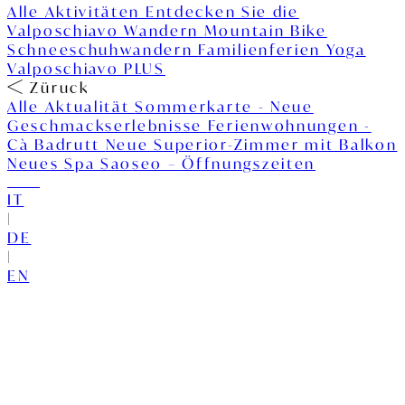
Alle Aktivitäten
Entdecken Sie die
Valposchiavo
Wandern
Mountain Bike
Schneeschuhwandern
Familienferien
Yoga
Valposchiavo PLUS
Züruck
Alle Aktualität
Sommerkarte - Neue
Geschmackserlebnisse
Ferienwohnungen -
Cà Badrutt
Neue Superior-Zimmer mit Balkon
Neues Spa Saoseo – Öffnungszeiten
IT
|
DE
|
EN