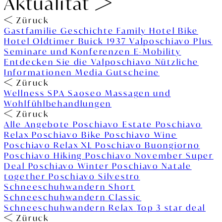
Aktualität
Züruck
Gastfamilie
Geschichte
Family Hotel
Bike
Hotel
Oldtimer Buick 1937
Valposchiavo Plus
Seminare und Konferenzen
E-Mobility
Entdecken Sie die Valposchiavo
Nützliche
Informationen
Media
Gutscheine
Züruck
Wellness
SPA Saoseo
Massagen und
Wohlfühlbehandlungen
Züruck
Alle Angebote
Poschiavo Estate
Poschiavo
Relax
Poschiavo Bike
Poschiavo Wine
Poschiavo Relax XL
Poschiavo Buongiorno
Poschiavo Hiking
Poschiavo November Super
Deal
Poschiavo Winter
Poschiavo Natale
together
Poschiavo Silvestro
Schneeschuhwandern Short
Schneeschuhwandern Classic
Schneeschuhwandern Relax
Top 3 star deal
Züruck