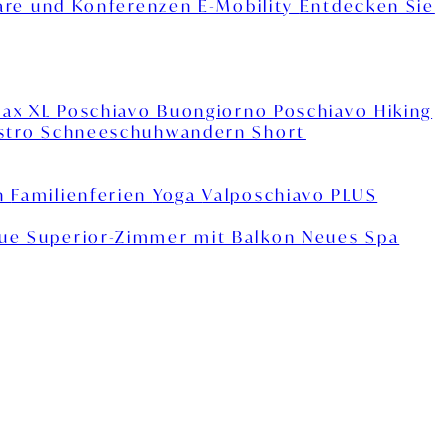
are und Konferenzen
E-Mobility
Entdecken Sie
lax XL
Poschiavo Buongiorno
Poschiavo Hiking
estro
Schneeschuhwandern Short
n
Familienferien
Yoga
Valposchiavo PLUS
ue Superior-Zimmer mit Balkon
Neues Spa