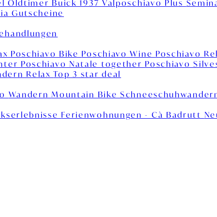
el
Oldtimer Buick 1937
Valposchiavo Plus
Semin
ia
Gutscheine
behandlungen
lax
Poschiavo Bike
Poschiavo Wine
Poschiavo Re
inter
Poschiavo Natale together
Poschiavo Silv
dern Relax
Top 3 star deal
vo
Wandern
Mountain Bike
Schneeschuhwander
kserlebnisse
Ferienwohnungen - Cà Badrutt
Ne