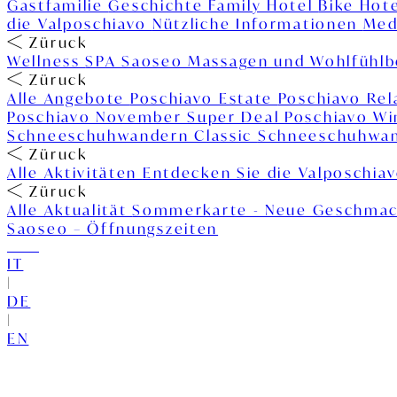
Gastfamilie
Geschichte
Family Hotel
Bike Hot
die Valposchiavo
Nützliche Informationen
Med
Züruck
Wellness
SPA Saoseo
Massagen und Wohlfühl
Züruck
Alle Angebote
Poschiavo Estate
Poschiavo Re
Poschiavo November Super Deal
Poschiavo W
Schneeschuhwandern Classic
Schneeschuhwan
Züruck
Alle Aktivitäten
Entdecken Sie die Valposchia
Züruck
Alle Aktualität
Sommerkarte - Neue Geschmac
Saoseo – Öffnungszeiten
IT
|
DE
|
EN