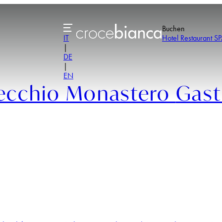
Buchen
IT
Hotel
Restaurant
SP
|
DE
|
EN
ecchio Monastero
Gas