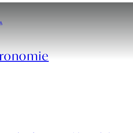
A
tronomie