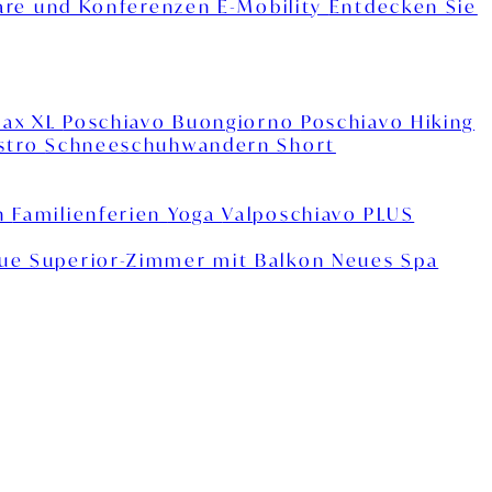
are und Konferenzen
E-Mobility
Entdecken Sie
lax XL
Poschiavo Buongiorno
Poschiavo Hiking
estro
Schneeschuhwandern Short
n
Familienferien
Yoga
Valposchiavo PLUS
ue Superior-Zimmer mit Balkon
Neues Spa