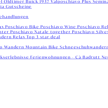
el
Oldtimer Buick 1937
Valposchiavo Plus
Semin
ia
Gutscheine
behandlungen
lax
Poschiavo Bike
Poschiavo Wine
Poschiavo Re
inter
Poschiavo Natale together
Poschiavo Silv
dern Relax
Top 3 star deal
vo
Wandern
Mountain Bike
Schneeschuhwander
kserlebnisse
Ferienwohnungen - Cà Badrutt
Ne