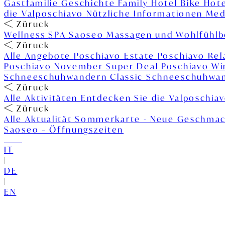
Gastfamilie
Geschichte
Family Hotel
Bike Hot
die Valposchiavo
Nützliche Informationen
Med
Züruck
Wellness
SPA Saoseo
Massagen und Wohlfühl
Züruck
Alle Angebote
Poschiavo Estate
Poschiavo Re
Poschiavo November Super Deal
Poschiavo W
Schneeschuhwandern Classic
Schneeschuhwan
Züruck
Alle Aktivitäten
Entdecken Sie die Valposchia
Züruck
Alle Aktualität
Sommerkarte - Neue Geschmac
Saoseo – Öffnungszeiten
IT
|
DE
|
EN