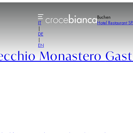
Buchen
IT
Hotel
Restaurant
SP
|
DE
|
EN
ecchio Monastero
Gas