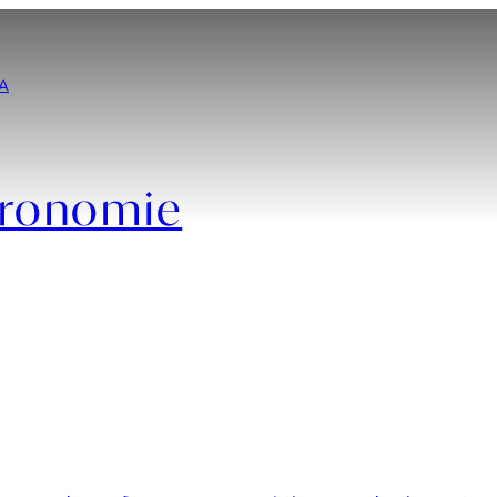
A
tronomie