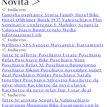
Novità
Indietro
Famiglia ospitante
Storia
Family Hotel
Bike
Hotel
Oldtimer Buick 1937
Valposchiavo Plus
Seminari e conferenze
E-Mobility
Scopri la
Valposchiavo
Buoni regalo
Media
Informazioni Utili
Indietro
Wellness
SPA Saoseo
Massaggi e Trattamenti
Indietro
Tutte le offerte
Poschiavo Estate
Poschiavo
Relax
Poschiavo Bike
Poschiavo Wine
Poschiavo Relax XL
Poschiavo Buongiorno
Poschiavo Hiking
Poschiavo novembre super
deal
Poschiavo Winter
Poschiavo Natale
together
Poschiavo Silvestro
Racchette da
neve short
Racchette da neve classic
Racchette da neve relax
Top 3 star deal
Indietro
Tutte le attività
Scopri la Valposchiavo
Escursioni
Mountain Bike
Escursioni con le