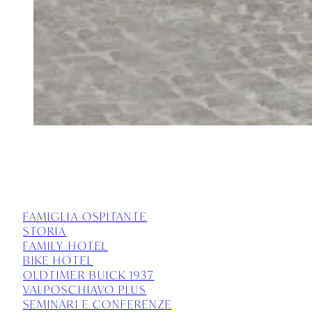
FAMIGLIA OSPITANTE
STORIA
FAMILY HOTEL
BIKE HOTEL
OLDTIMER BUICK 1937
VALPOSCHIAVO PLUS
SEMINARI E CONFERENZE