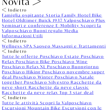
Novità
Indietro
Famiglia ospitante
Storia
Family Hotel
Bike
Hotel
Oldtimer Buick 1937
Valposchiavo Plus
Seminari e conferenze
E-Mobility
Scopri la
Valposchiavo
Buoni regalo
Media
Informazioni Utili
Indietro
Wellness
SPA Saoseo
Massaggi e Trattamenti
Indietro
Tutte le offerte
Poschiavo Estate
Poschiavo
Relax
Poschiavo Bike
Poschiavo Wine
Poschiavo Relax XL
Poschiavo Buongiorno
Poschiavo Hiking
Poschiavo novembre super
deal
Poschiavo Winter
Poschiavo Natale
together
Poschiavo Silvestro
Racchette da
neve short
Racchette da neve classic
Racchette da neve relax
Top 3 star deal
Indietro
Tutte le attività
Scopri la Valposchiavo
Escursioni
Mountain Bike
Escursioni con le