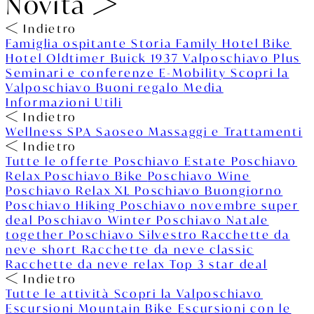
Novità
Indietro
Famiglia ospitante
Storia
Family Hotel
Bike
Hotel
Oldtimer Buick 1937
Valposchiavo Plus
Seminari e conferenze
E-Mobility
Scopri la
Valposchiavo
Buoni regalo
Media
Informazioni Utili
Indietro
Wellness
SPA Saoseo
Massaggi e Trattamenti
Indietro
Tutte le offerte
Poschiavo Estate
Poschiavo
Relax
Poschiavo Bike
Poschiavo Wine
Poschiavo Relax XL
Poschiavo Buongiorno
Poschiavo Hiking
Poschiavo novembre super
deal
Poschiavo Winter
Poschiavo Natale
together
Poschiavo Silvestro
Racchette da
neve short
Racchette da neve classic
Racchette da neve relax
Top 3 star deal
Indietro
Tutte le attività
Scopri la Valposchiavo
Escursioni
Mountain Bike
Escursioni con le