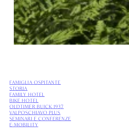
FAMIGLIA OSPITANTE
STORIA
FAMILY HOTEL
BIKE HOTEL
OLDTIMER BUICK 1937
VALPOSCHIAVO PLUS
SEMINARI E CONFERENZE
E-MOBILITY